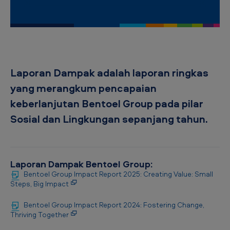
p
-
L
a
p
Laporan Dampak adalah laporan ringkas
o
yang merangkum pencapaian
r
keberlanjutan Bentoel Group pada pilar
a
Sosial dan Lingkungan sepanjang tahun.
n
D
a
Laporan Dampak Bentoel Group:
Bentoel Group Impact Report 2025: Creating Value: Small
m
Steps, Big Impact
p
Bentoel Group Impact Report 2024: Fostering Change,
a
Thriving Together
k