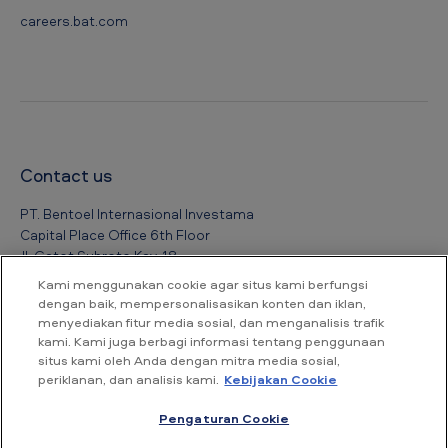
careers.bat.com
Contact us
PT. Bentoel Internasional Investama
Capital Place Office 6th Floor
Jl. Gatot Subroto Kav. 18
Jakarta Selatan 12950
Kami menggunakan cookie agar situs kami berfungsi
dengan baik, mempersonalisasikan konten dan iklan,
menyediakan fitur media sosial, dan menganalisis trafik
Tel : +6221 526 8388
kami. Kami juga berbagi informasi tentang penggunaan
Fax : +6221 526 8389
situs kami oleh Anda dengan mitra media sosial,
Email : contact_indonesia@bat.com
periklanan, dan analisis kami.
Kebijakan Cookie
Pengaturan Cookie