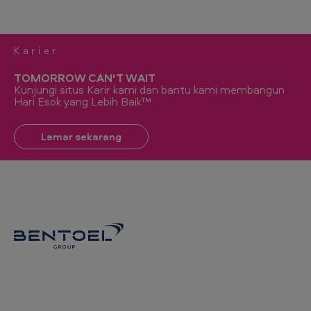
Karier
TOMORROW CAN'T WAIT
Kunjungi situs Karir kami dan bantu kami membangun
Hari Esok yang Lebih Baik™
Lamar sekarang