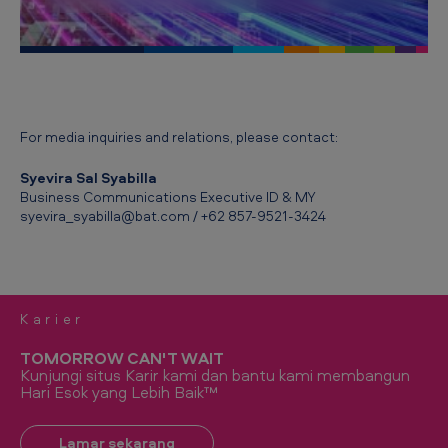
p
-
N
a
r
For media inquiries and relations, please contact:
a
Syevira Sal Syabilla
h
Business Communications Executive ID & MY
syevira_syabilla@bat.com / +62 857-9521-3424
u
b
u
n
Karier
g
TOMORROW CAN'T WAIT
Kunjungi situs Karir kami dan bantu kami membangun
Hari Esok yang Lebih Baik™
Lamar sekarang