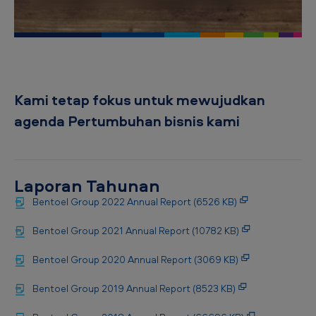
p
-
H
a
s
Kami tetap fokus untuk mewujudkan
i
agenda Pertumbuhan bisnis kami
l
d
a
Laporan Tahunan
n
Bentoel Group 2022 Annual Report (6526 KB)
L
Bentoel Group 2021 Annual Report (10782 KB)
a
Bentoel Group 2020 Annual Report (3069 KB)
p
o
Bentoel Group 2019 Annual Report (8523 KB)
r