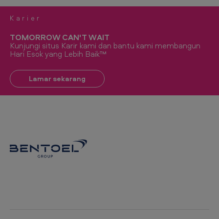
Karier
TOMORROW CAN'T WAIT
Kunjungi situs Karir kami dan bantu kami membangun
Hari Esok yang Lebih Baik™
Lamar sekarang