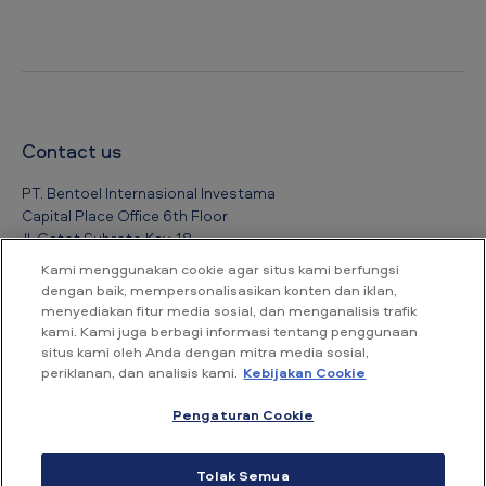
Contact us
PT. Bentoel Internasional Investama
Capital Place Office 6th Floor
Jl. Gatot Subroto Kav. 18
Jakarta Selatan 12950
Kami menggunakan cookie agar situs kami berfungsi
dengan baik, mempersonalisasikan konten dan iklan,
menyediakan fitur media sosial, dan menganalisis trafik
Tel : +6221 526 8388
kami. Kami juga berbagi informasi tentang penggunaan
Fax : +6221 526 8389
situs kami oleh Anda dengan mitra media sosial,
Email : contact_indonesia@bat.com
periklanan, dan analisis kami.
Kebijakan Cookie
Pengaturan Cookie
Aksesibilitas
Syarat Penggunaan
Kebijakan Privasi
Tolak Semua